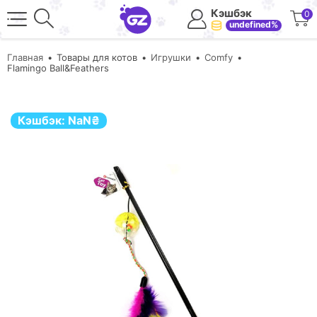
Кэшбэк
0
undefined%
Главная
Товары для котов
Игрушки
Comfy
Flamingo Ball&Feathers
Кэшбэк:
NaN
₴