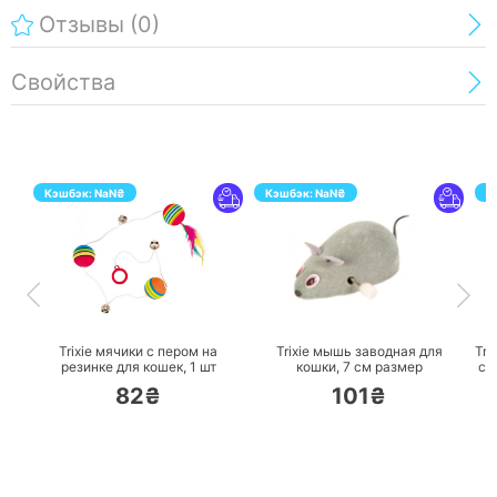
Отзывы
(0)
Свойства
Кэшбэк:
NaN
₴
Кэшбэк:
NaN
₴
К
ПЕРЕЙТИ
ПЕРЕЙТИ
Trixie мячики с пером на
Trixie мышь заводная для
Tri
резинке для кошек,
1 шт
кошки,
7 см размер
с 
82₴
101₴