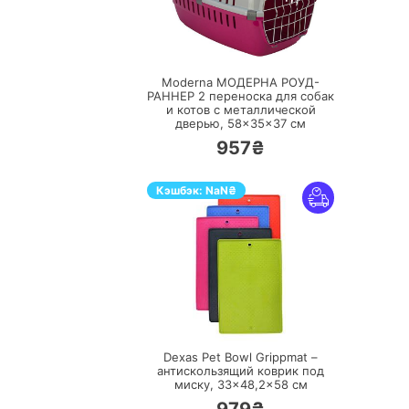
ПЕРЕЙТИ
Moderna МОДЕРНА РОУД-
РАННЕР 2 переноска для собак
и котов с металлической
дверью, 58×35×37 см
957₴
Кэшбэк:
NaN
₴
ПЕРЕЙТИ
Dexas Pet Bowl Grippmat –
антискользящий коврик под
миску, 33×48,2×58 см