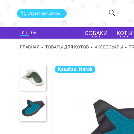
Обратная связь
СОБАКИ
КОТЫ
RU
UA
ГЛАВНАЯ
ТОВАРЫ ДЛЯ КОТОВ
АКСЕССУАРЫ
TR
Кэшбэк:
NaN
₴