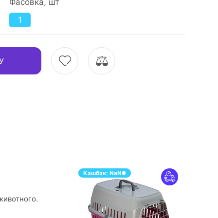
Фасовка, шт
1
У
Кэшбэк:
NaN
₴
животного.