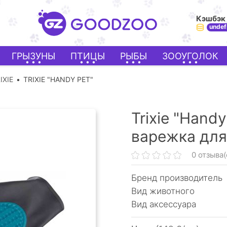
Кэшбэк
undef
ГРЫЗУНЫ
ПТИЦЫ
РЫБЫ
ЗООУГОЛОК
IXIE
TRIXIE "HANDY PET"
Trixie "Hand
варежка для
0 отзыва(
Бренд производитель
Вид животного
Вид аксессуара