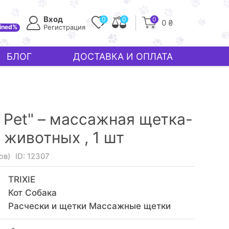
Вход
0
0
0
0 ₴
ined%
Регистрация
БЛОГ
ДОСТАВКА И ОПЛАТА
y Pet" – массажная щетка-
 животных ,
1 шт
ов)
ID: 12307
TRIXIE
Кот Собака
Расчески и щетки Массажные щетки