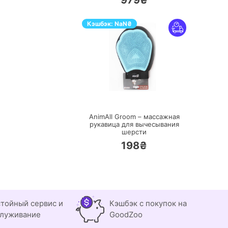
979₴
Кэшбэк:
NaN
₴
ПЕРЕЙТИ
AnimAll Groom – массажная
рукавица для вычесывания
шерсти
198₴
тойный сервис и
Кэшбэк с покупок на
луживание
GoodZoo