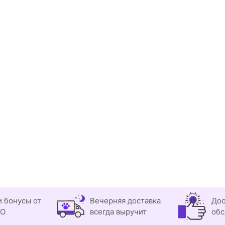
и бонусы от
Вечерняя доставка
Дос
OO
всегда выручит
обс