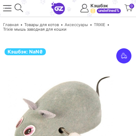
Кэшбэк
0
undefined%
Главная
Товары для котов
Аксессуары
TRIXIE
Trixie мышь заводная для кошки
Кэшбэк:
NaN
₴