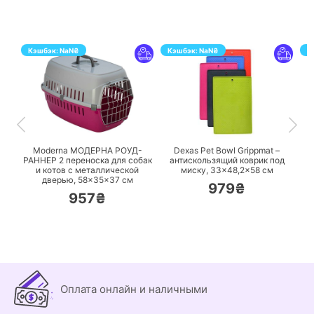
Кэшбэк:
NaN
₴
Кэшбэк:
NaN
₴
К
ПЕРЕЙТИ
ПЕРЕЙТИ
Moderna МОДЕРНА РОУД-
Dexas Pet Bowl Grippmat –
A
РАННЕР 2 переноска для собак
антискользящий коврик под
р
и котов с металлической
миску, 33×48,2×58 см
дверью, 58×35×37 см
979₴
957₴
Оплата онлайн и наличными