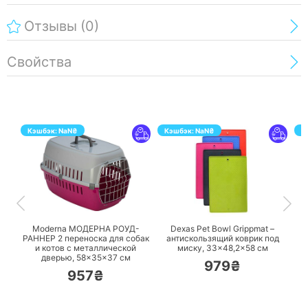
Отзывы
(0)
Свойства
Кэшбэк:
NaN
₴
Кэшбэк:
NaN
₴
К
ПЕРЕЙТИ
ПЕРЕЙТИ
Moderna МОДЕРНА РОУД-
Dexas Pet Bowl Grippmat –
A
РАННЕР 2 переноска для собак
антискользящий коврик под
р
и котов с металлической
миску, 33×48,2×58 см
дверью, 58×35×37 см
979₴
957₴