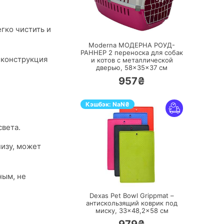
ПЕРЕЙТИ
гко чистить и
Moderna МОДЕРНА РОУД-
РАННЕР 2 переноска для собак
 конструкция
и котов с металлической
дверью, 58×35×37 см
957₴
Кэшбэк:
NaN
₴
вета.
низу, может
ПЕРЕЙТИ
ным, не
Dexas Pet Bowl Grippmat –
антискользящий коврик под
миску, 33×48,2×58 см