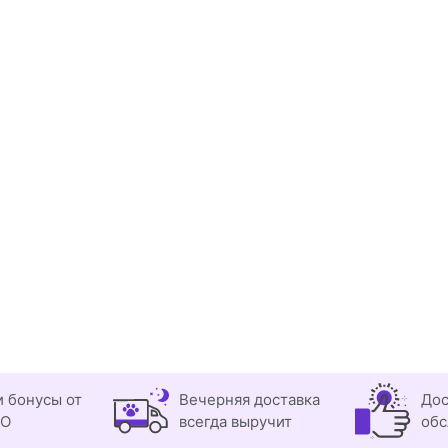
и бонусы от
Вечерняя доставка
Дос
OO
всегда выручит
обс