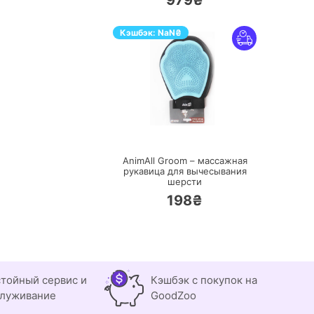
979₴
Кэшбэк:
NaN
₴
ПЕРЕЙТИ
AnimAll Groom – массажная
рукавица для вычесывания
шерсти
198₴
тойный сервис и
Кэшбэк с покупок на
луживание
GoodZoo