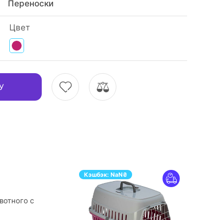
Переноски
Цвет
У
Кэшбэк:
NaN
₴
вотного с