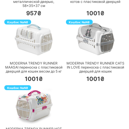
металлической дверью,
котов с пластиковой дверцей
58×35×37 см
957₴
1001₴
Кэшбэк:
NaN
₴
Кэшбэк:
NaN
₴
ПЕРЕЙТИ
ПЕРЕЙТИ
MODERNA TRENDY RUNNER
MODERNA TRENDY RUNNER CATS
MAASAI переноска с пластиковой
IN LOVE переноска с пластиковой
дверцей для кошек весом до 5 кг
дверцей для кошек
1001₴
1001₴
Кэшбэк:
NaN
₴
ПЕРЕЙТИ
MODERNA TRENDY RUNNER HOT