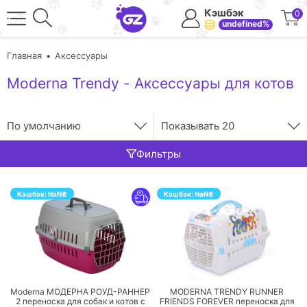
Кэшбэк
0
undefined%
Главная
Аксессуары
Moderna Trendy - Аксессуары для котов
По умолчанию
Показывать
20
Фильтры
Кэшбэк:
NaN
₴
Кэшбэк:
NaN
₴
ПЕРЕЙТИ
ПЕРЕЙТИ
Moderna МОДЕРНА РОУД-РАННЕР
MODERNA TRENDY RUNNER
2 переноска для собак и котов с
FRIENDS FOREVER переноска для