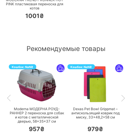
PINK пластиковая переноска для
котов
1001₴
Рекомендуемые товары
Кэшбэк:
NaN
₴
Кэшбэк:
NaN
₴
ПЕРЕЙТИ
ПЕРЕЙТИ
Moderna МОДЕРНА РОУД-
Dexas Pet Bowl Grippmat –
РАННЕР 2 переноска для собак
антискользящий коврик под
и котов с металлической
миску, 33×48,2×58 см
дверью, 58×35×37 см
957₴
979₴