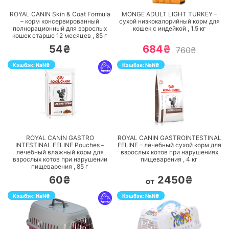
ROYAL CANIN Skin & Coat Formula
MONGE ADULT LIGHT TURKEY –
– корм консервированный
сухой низкокалорийный корм для
полнорационный для взрослых
кошек с индейкой ,
1.5
кг
кошек старше 12 месяцев ,
85
г
54₴
684₴
760₴
Кэшбэк:
NaN
₴
Кэшбэк:
NaN
₴
ПЕРЕЙТИ
ПЕРЕЙТИ
ROYAL CANIN GASTRO
ROYAL CANIN GASTROINTESTINAL
INTESTINAL FELINE Pouches –
FELINE – лечебный сухой корм для
лечебный влажный корм для
взрослых котов при нарушениях
взрослых котов при нарушении
пищеварения ,
4
кг
пищеварения ,
85
г
60₴
2450₴
от
Кэшбэк:
NaN
₴
Кэшбэк:
NaN
₴