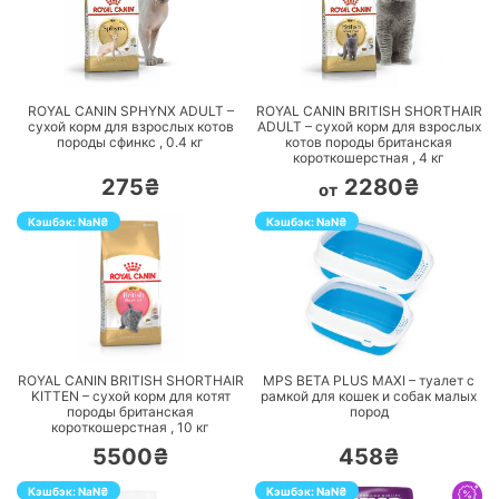
ПЕРЕЙТИ
ПЕРЕЙТИ
ROYAL CANIN SPHYNX ADULT –
ROYAL CANIN BRITISH SHORTHAIR
сухой корм для взрослых котов
ADULT – сухой корм для взрослых
породы сфинкс ,
0.4
кг
котов породы британская
короткошерстная ,
4
кг
275₴
2280₴
от
Кэшбэк:
NaN
₴
Кэшбэк:
NaN
₴
ПЕРЕЙТИ
ПЕРЕЙТИ
ROYAL CANIN BRITISH SHORTHAIR
MPS BETA PLUS MAXI – туалет с
KITTEN – сухой корм для котят
рамкой для кошек и собак малых
породы британская
пород
короткошерстная ,
10
кг
5500₴
458₴
Кэшбэк:
NaN
₴
Кэшбэк:
NaN
₴