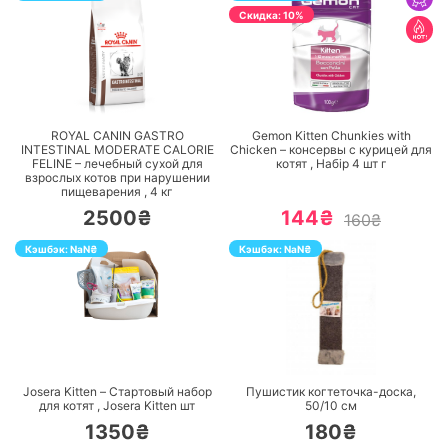
Cкидка: 10%
ПЕРЕЙТИ
ПЕРЕЙТИ
ROYAL CANIN GASTRO
Gemon Kitten Chunkies with
INTESTINAL MODERATE CALORIE
Chicken – консервы с курицей для
FELINE – лечебный сухой для
котят ,
Набір 4 шт
г
взрослых котов при нарушении
пищеварения ,
4
кг
2500₴
144₴
160₴
Кэшбэк:
NaN
₴
Кэшбэк:
NaN
₴
ПЕРЕЙТИ
ПЕРЕЙТИ
Josera Kitten – Стартовый набор
Пушистик когтеточка-доска,
для котят ,
Josera Kitten
шт
50/10 см
1350₴
180₴