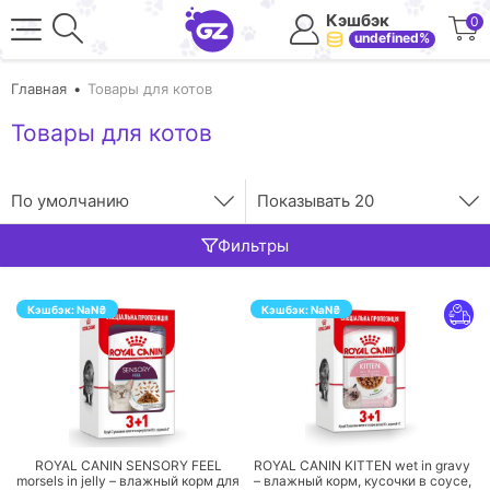
Кэшбэк
0
undefined%
Главная
Товары для котов
Товары для котов
По умолчанию
Показывать
20
Фильтры
Кэшбэк:
NaN
₴
Кэшбэк:
NaN
₴
ПЕРЕЙТИ
ПЕРЕЙТИ
ROYAL CANIN SENSORY FEEL
ROYAL CANIN KITTEN wet in gravy
morsels in jelly – влажный корм для
– влажный корм, кусочки в соусе,