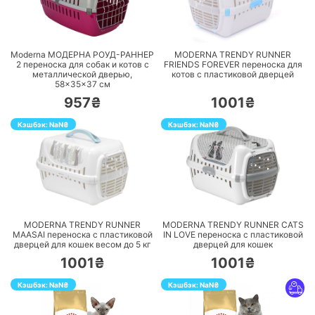
ПЕРЕЙТИ
ПЕРЕЙТИ
Moderna МОДЕРНА РОУД-РАННЕР
MODERNA TRENDY RUNNER
2 переноска для собак и котов с
FRIENDS FOREVER переноска для
металлической дверью,
котов с пластиковой дверцей
58×35×37 см
957₴
1001₴
Кэшбэк:
NaN
₴
Кэшбэк:
NaN
₴
ПЕРЕЙТИ
ПЕРЕЙТИ
MODERNA TRENDY RUNNER
MODERNA TRENDY RUNNER CATS
MAASAI переноска с пластиковой
IN LOVE переноска с пластиковой
дверцей для кошек весом до 5 кг
дверцей для кошек
1001₴
1001₴
Кэшбэк:
NaN
₴
Кэшбэк:
NaN
₴