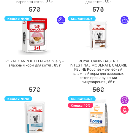
взрослых котов ,
85
г
для котят ,
85
г
57₴
57₴
Кэшбэк:
NaN
₴
Кэшбэк:
NaN
₴
ПЕРЕЙТИ
ПЕРЕЙТИ
ROYAL CANIN KITTEN wet in jelly –
ROYAL CANIN GASTRO
влажный корм для котят ,
85
г
INTESTINAL MODERATE CALORIE
FELINE Pouches – лечебный
влажный корм для взрослых
котов при нарушении
пищеварения ,
85
г
57₴
56₴
Кэшбэк:
NaN
₴
Кэшбэк:
NaN
₴
Cкидка: 10%
ПЕРЕЙТИ
ПЕРЕЙТИ