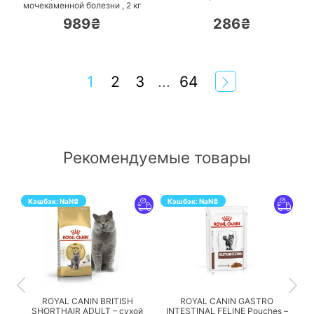
мочекаменной болезни ,
2
кг
989₴
286₴
1
2
3
...
64
Рекомендуемые товары
Кэшбэк:
NaN
₴
Кэшбэк:
NaN
₴
ПЕРЕЙТИ
ПЕРЕЙТИ
ROYAL CANIN BRITISH
ROYAL CANIN GASTRO
SHORTHAIR ADULT – сухой
INTESTINAL FELINE Pouches –