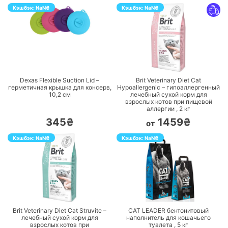
Кэшбэк:
NaN
₴
Кэшбэк:
NaN
₴
ПЕРЕЙТИ
ПЕРЕЙТИ
Dexas Flexible Suction Lid –
Brit Veterinary Diet Cat
герметичная крышка для консерв,
Hypoallergenic – гипоаллергенный
10,2 см
лечебный сухой корм для
взрослых котов при пищевой
аллергии ,
2
кг
345₴
1459₴
от
Кэшбэк:
NaN
₴
Кэшбэк:
NaN
₴
ПЕРЕЙТИ
ПЕРЕЙТИ
Brit Veterinary Diet Cat Struvite –
CAT LEADER бентонитовый
лечебный сухой корм для
наполнитель для кошачьего
взрослых котов при
туалета ,
5
кг