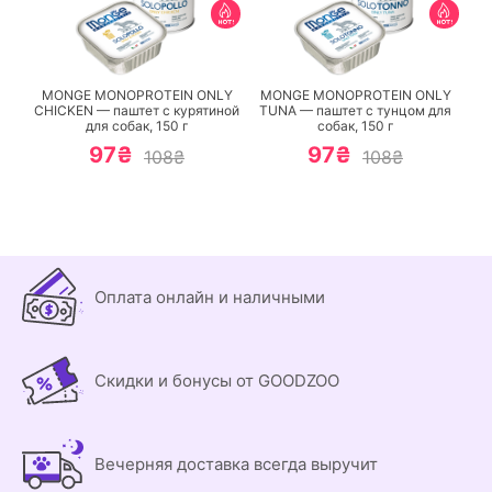
ПЕРЕЙТИ
ПЕРЕЙТИ
MONGE MONOPROTEIN ONLY
MONGE MONOPROTEIN ONLY
CHICKEN — паштет с курятиной
TUNA — паштет с тунцом для
для собак,
150 г
собак,
150 г
97₴
97₴
108₴
108₴
Оплата онлайн и наличными
Скидки и бонусы от GOODZOO
Вечерняя доставка всегда выручит