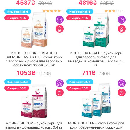
4537₴
4816₴
5041₴
5351₴
1
1
Кэшбэк:
NaN
₴
Кэшбэк:
NaN
₴
Cкидка: 10%
Cкидка: 10%
ПЕРЕЙТИ
ПЕРЕЙТИ
MONGE ALL BREEDS ADULT
MONGE HAIRBALL – сухой корм
SALMONE AND RICE – сухой корм
для взрослых котов для
с лососем и рисом для взрослых
выведения комочков шерсти ,
1,5
собак всех пород ,
2,5
кг
кг
1053₴
711₴
1170₴
790₴
Кэшбэк:
NaN
₴
Кэшбэк:
NaN
₴
Cкидка: 10%
Cкидка: 10%
ПЕРЕЙТИ
ПЕРЕЙТИ
MONGE INDOOR – сухой корм для
MONGE KITTEN – сухой корм для
взрослых домашних котов ,
0,4
кг
котят, беременных и кормящих