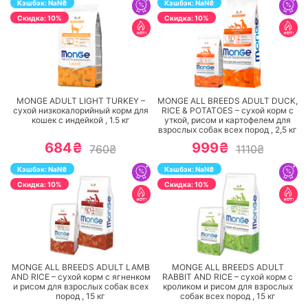
Кэшбэк:
NaN
₴
Кэшбэк:
NaN
₴
Cкидка: 10%
Cкидка: 10%
ПЕРЕЙТИ
ПЕРЕЙТИ
MONGE ADULT LIGHT TURKEY –
MONGE ALL BREEDS ADULT DUCK,
сухой низкокалорийный корм для
RICE & POTATOES – сухой корм с
кошек с индейкой ,
1.5
кг
уткой, рисом и картофелем для
взрослых собак всех пород ,
2,5
кг
684₴
999₴
760₴
1110₴
Кэшбэк:
NaN
₴
Кэшбэк:
NaN
₴
Cкидка: 10%
Cкидка: 10%
ПЕРЕЙТИ
ПЕРЕЙТИ
MONGE ALL BREEDS ADULT LAMB
MONGE ALL BREEDS ADULT
AND RICE – сухой корм с ягненком
RABBIT AND RICE – сухой корм с
и рисом для взрослых собак всех
кроликом и рисом для взрослых
пород ,
15
кг
собак всех пород ,
15
кг