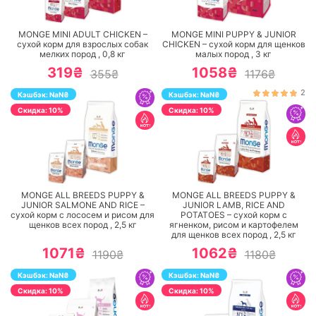
ПЕРЕЙТИ
ПЕРЕЙТИ
MONGE MINI ADULT CHICKEN –
MONGE MINI PUPPY & JUNIOR
сухой корм для взрослых собак
CHICKEN – сухой корм для щенков
мелких пород ,
0,8
кг
малых пород ,
3
кг
319₴
1058₴
355₴
1176₴
2
Кэшбэк:
NaN
₴
Кэшбэк:
NaN
₴
Cкидка: 10%
Cкидка: 10%
ПЕРЕЙТИ
ПЕРЕЙТИ
MONGE ALL BREEDS PUPPY &
MONGE ALL BREEDS PUPPY &
JUNIOR SALMONE AND RICE –
JUNIOR LAMB, RICE AND
сухой корм с лососем и рисом для
POTATOES – сухой корм с
щенков всех пород ,
2,5
кг
ягненком, рисом и картофелем
для щенков всех пород ,
2,5
кг
1071₴
1062₴
1190₴
1180₴
Кэшбэк:
NaN
₴
Кэшбэк:
NaN
₴
Cкидка: 10%
Cкидка: 10%