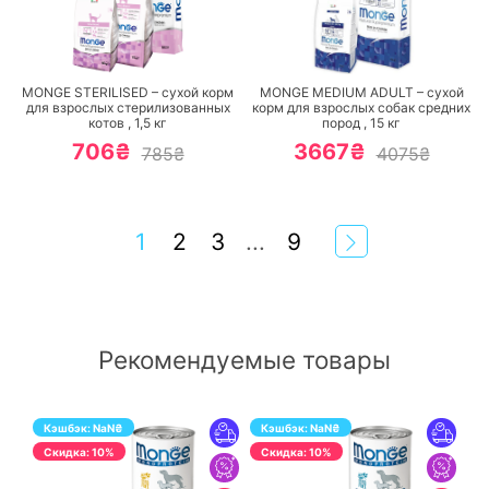
ПЕРЕЙТИ
ПЕРЕЙТИ
MONGE STERILISED – сухой корм
MONGE MEDIUM ADULT – сухой
для взрослых стерилизованных
корм для взрослых собак средних
котов ,
1,5
кг
пород ,
15
кг
706₴
3667₴
785₴
4075₴
1
2
3
...
9
Рекомендуемые товары
Кэшбэк:
NaN
₴
Кэшбэк:
NaN
₴
Cкидка: 10%
Cкидка: 10%