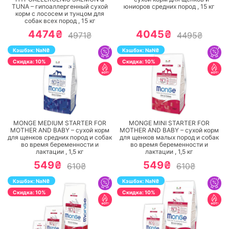
TUNA – гипоаллергенный сухой
юниоров средних пород ,
15
кг
корм с лососем и тунцом для
собак всех пород ,
15
кг
4474₴
4045₴
4971₴
4495₴
Кэшбэк:
NaN
₴
Кэшбэк:
NaN
₴
Cкидка: 10%
Cкидка: 10%
ПЕРЕЙТИ
ПЕРЕЙТИ
MONGE MEDIUM STARTER FOR
MONGE MINI STARTER FOR
MOTHER AND BABY – сухой корм
MOTHER AND BABY – сухой корм
для щенков средних пород и собак
для щенков малых пород и собак
во время беременности и
во время беременности и
лактации ,
1,5
кг
лактации ,
1,5
кг
549₴
549₴
610₴
610₴
Кэшбэк:
NaN
₴
Кэшбэк:
NaN
₴
Cкидка: 10%
Cкидка: 10%