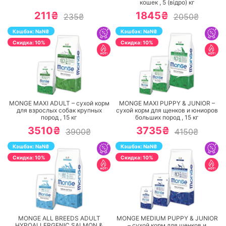
кошек ,
5 (відро)
кг
211₴
1845₴
235₴
2050₴
Кэшбэк:
NaN
₴
Кэшбэк:
NaN
₴
Cкидка: 10%
Cкидка: 10%
ПЕРЕЙТИ
ПЕРЕЙТИ
MONGE MAXI ADULT – сухой корм
MONGE MAXI PUPPY & JUNIOR –
для взрослых собак крупных
сухой корм для щенков и юниоров
пород ,
15
кг
больших пород ,
15
кг
3510₴
3735₴
3900₴
4150₴
Кэшбэк:
NaN
₴
Кэшбэк:
NaN
₴
Cкидка: 10%
Cкидка: 10%
ПЕРЕЙТИ
ПЕРЕЙТИ
MONGE ALL BREEDS ADULT
MONGE MEDIUM PUPPY & JUNIOR
HYPOALLERGENIC SALMON &
– сухой корм для щенков и