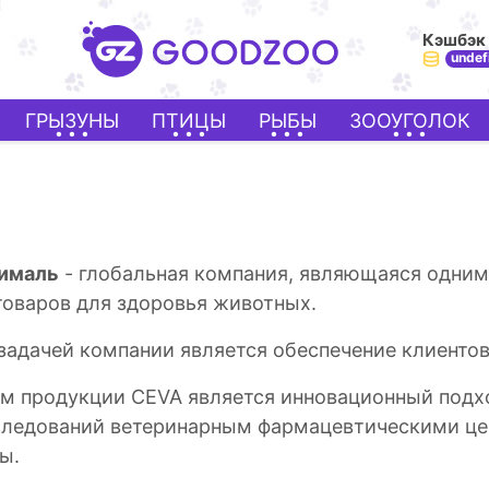
Кэшбэк
undef
ГРЫЗУНЫ
ПТИЦЫ
РЫБЫ
ЗООУГОЛОК
нималь
- глобальная компания, являющаяся одним
товаров для здоровья животных.
задачей компании является обеспечение клиентов
 продукции CEVA является инновационный подхо
следований ветеринарным фармацевтическими це
ы.