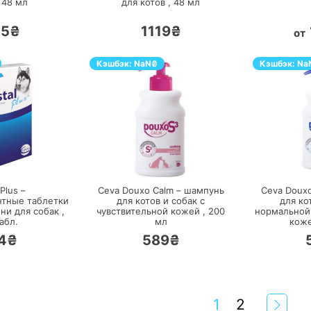
,
48
мл
для котов ,
48
мл
45₴
1119₴
от
Кэшбэк:
NaN
₴
Кэшбэк:
Na
ЕРЕЙТИ
ПЕРЕЙТИ
Plus –
Ceva Douxo Calm – шампунь
Ceva Doux
нтные таблетки
для котов и собак с
для ко
ни для собак ,
чувствительной кожей ,
200
нормальной
абл.
мл
коже
4₴
589₴
1
2