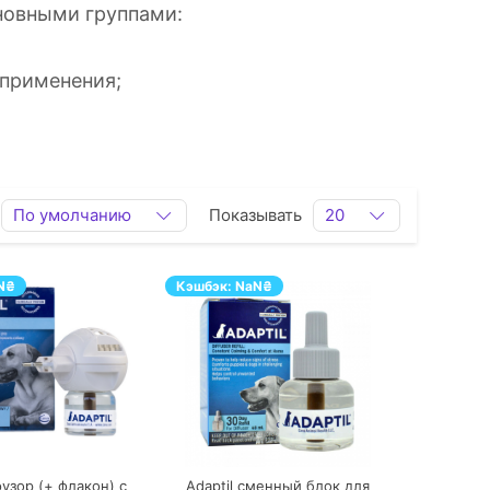
новными группами:
 применения;
По умолчанию
Показывать
20
N
₴
Кэшбэк:
NaN
₴
ПЕРЕЙТИ
ПЕРЕЙТИ
фузор (+ флакон) с
Adaptil сменный блок для