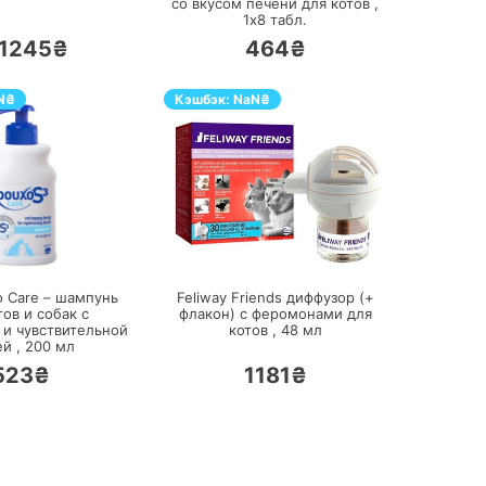
со вкусом печени для котов ,
1х8
табл.
1245₴
464₴
N
₴
Кэшбэк:
NaN
₴
ПЕРЕЙТИ
ПЕРЕЙТИ
o Care – шампунь
Feliway Friends диффузор (+
тов и собак с
флакон) с феромонами для
 и чувствительной
котов ,
48
мл
й ,
200
мл
523₴
1181₴