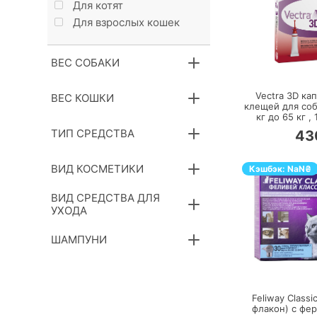
Для котят
Для взрослых кошек
ВЕС СОБАКИ
П
Vectra 3D кап
ВЕС КОШКИ
клещей для соб
кг до 65 кг ,
ТИП СРЕДСТВА
43
ВИД КОСМЕТИКИ
Кэшбэк:
NaN
₴
ВИД СРЕДСТВА ДЛЯ
УХОДА
ШАМПУНИ
П
Feliway Classi
флакон) с фе