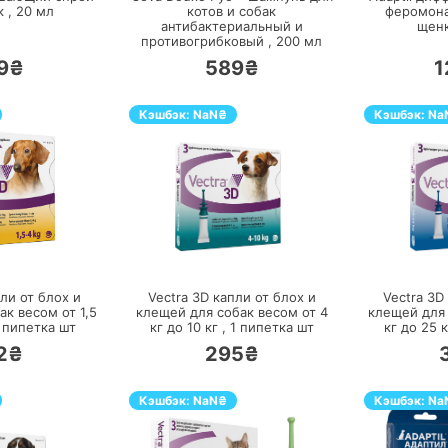
к ,
20
мл
котов и собак
феромона
антибактериальный и
щенк
противогрибковый ,
200
мл
9₴
589₴
1
Кэшбэк:
NaN
₴
Кэшбэк:
Na
ЕРЕЙТИ
ПЕРЕЙТИ
ли от блох и
Vectra 3D капли от блох и
Vectra 3D
к весом от 1,5
клещей для собак весом от 4
клещей для 
 пипетка
шт
кг до 10 кг ,
1 пипетка
шт
кг до 25 к
2₴
295₴
Кэшбэк:
NaN
₴
Кэшбэк:
Na