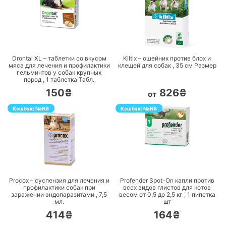
ПЕРЕЙТИ
ПЕРЕЙТИ
Drontal XL – таблетки со вкусом
Kiltix – ошейник против блох и
мяса для лечения и профилактики
клещей для собак ,
35 см
Размер
гельминтов у собак крупных
пород ,
1 таблетка
Табл.
150₴
826₴
от
Кэшбэк:
NaN
₴
Кэшбэк:
NaN
₴
ПЕРЕЙТИ
ПЕРЕЙТИ
Procox – суспензия для лечения и
Profender Spot-On капли против
профилактики собак при
всех видов глистов для котов
заражении эндопаразитами ,
7,5
весом от 0,5 до 2,5 кг ,
1 пипетка
мл.
шт
414₴
164₴