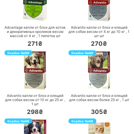
ПЕРЕЙТИ
ПЕРЕЙТИ
Advantage капли от блох для котов
Advantix капли от блох и клещей
и декоративных кроликов весом
для собак весом от 4 кг до 10 кг ,
1
массой от 4 кг ,
1 пипетка
шт
шт
шт
271₴
270₴
Кэшбэк:
NaN
₴
Кэшбэк:
NaN
₴
ПЕРЕЙТИ
ПЕРЕЙТИ
Advantix капли от блох и клещей
Advantix капли от блох и клещей
для собак весом от 10 кг до 25 кг ,
для собак весом более 25 кг ,
1
шт
1
шт
298₴
305₴
Кэшбэк:
NaN
₴
Кэшбэк:
NaN
₴