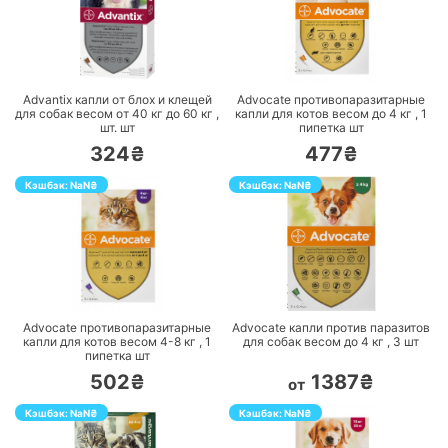
ПЕРЕЙТИ
ПЕРЕЙТИ
Advantix капли от блох и клещей
Advocate противопаразитарные
для собак весом от 40 кг до 60 кг ,
капли для котов весом до 4 кг ,
1
шт.
шт
пипетка
шт
324₴
477₴
Кэшбэк:
NaN
₴
Кэшбэк:
NaN
₴
ПЕРЕЙТИ
ПЕРЕЙТИ
Advocate противопаразитарные
Advocate капли против паразитов
капли для котов весом 4-8 кг ,
1
для собак весом до 4 кг ,
3
шт
пипетка
шт
502₴
1387₴
от
Кэшбэк:
NaN
₴
Кэшбэк:
NaN
₴