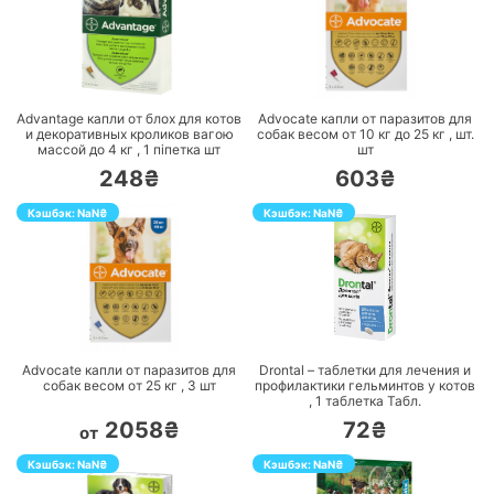
ПЕРЕЙТИ
ПЕРЕЙТИ
Advantage капли от блох для котов
Advocate капли от паразитов для
и декоративных кроликов вагою
собак весом от 10 кг до 25 кг ,
шт.
массой до 4 кг ,
1 піпетка
шт
шт
248₴
603₴
Кэшбэк:
NaN
₴
Кэшбэк:
NaN
₴
ПЕРЕЙТИ
ПЕРЕЙТИ
Advocate капли от паразитов для
Drontal – таблетки для лечения и
собак весом от 25 кг ,
3
шт
профилактики гельминтов у котов
,
1 таблетка
Табл.
2058₴
72₴
от
Кэшбэк:
NaN
₴
Кэшбэк:
NaN
₴