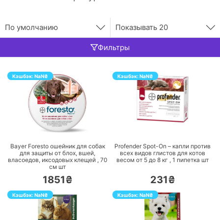
По умолчанию
Показывать
20
Фильтры
Кэшбэк:
NaN
₴
Кэшбэк:
NaN
₴
ПЕРЕЙТИ
ПЕРЕЙТИ
Bayer Foresto ошейник для собак
Profender Spot-On – капли против
для защиты от блох, вшей,
всех видов глистов для котов
власоедов, иксодовых клещей ,
70
весом от 5 до 8 кг ,
1 пипетка
шт
см
шт
1851₴
231₴
Кэшбэк:
NaN
₴
Кэшбэк:
NaN
₴