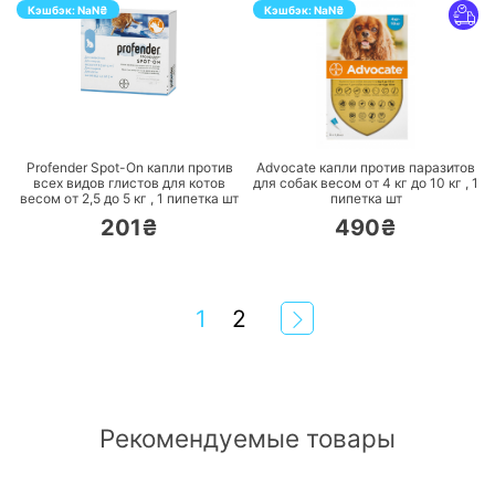
Кэшбэк:
NaN
₴
Кэшбэк:
NaN
₴
ПЕРЕЙТИ
ПЕРЕЙТИ
Profender Spot-On капли против
Advocate капли против паразитов
всех видов глистов для котов
для собак весом от 4 кг до 10 кг ,
1
весом от 2,5 до 5 кг ,
1 пипетка
шт
пипетка
шт
201₴
490₴
1
2
Рекомендуемые товары