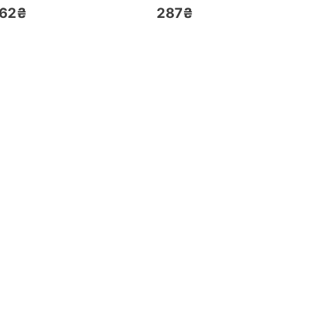
62₴
287₴