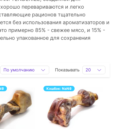
 хорошо перевариваются и легко
оставляющие рационов тщательно
ется без использования ароматизаторов и
это примерно 85% - свежее мясо, и 15% -
тельно упакованное для сохранения
По умолчанию
Показывать
20
N
₴
Кэшбэк:
NaN
₴
ПЕРЕЙТИ
ПЕРЕЙТИ