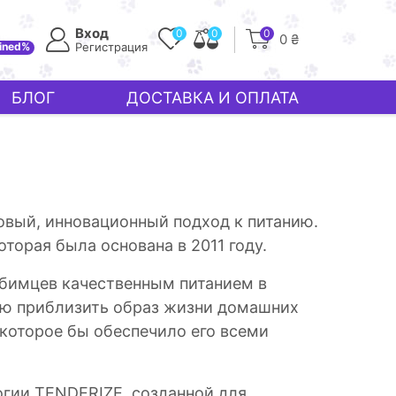
Вход
0
0
0
0 ₴
ined%
Регистрация
БЛОГ
ДОСТАВКА И ОПЛАТА
новый, инновационный подход к питанию.
оторая была основана в 2011 году.
любимцев качественным питанием в
ью приблизить образ жизни домашних
 которое бы обеспечило его всеми
огии TENDERIZE, созданной для