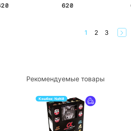
62₴
62₴
1
2
3
Рекомендуемые товары
Кэшбэк:
NaN
₴