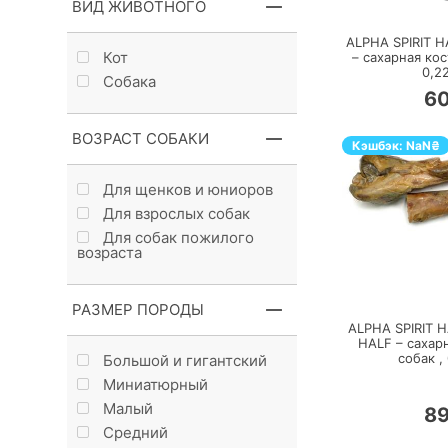
ВИД ЖИВОТНОГО
ALPHA SPIRIT 
Кот
– сахарная кос
0,2
Собака
6
ВОЗРАСТ СОБАКИ
Кэшбэк:
NaN
₴
Для щенков и юниоров
Для взрослых собак
Для собак пожилого
возраста
П
РАЗМЕР ПОРОДЫ
ALPHA SPIRIT
HALF – сахарн
собак ,
Большой и гигантский
Миниатюрный
Малый
8
Средний