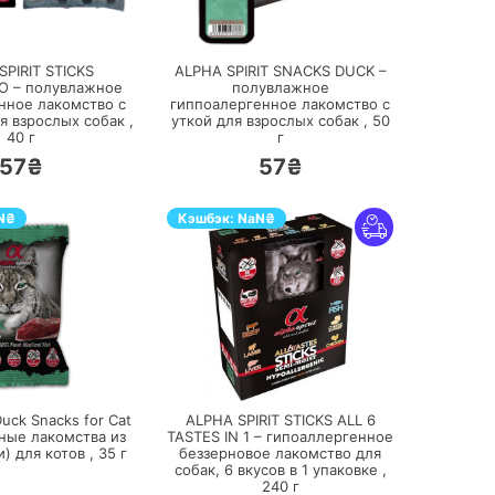
ПЕРЕЙТИ
ПЕРЕЙТИ
SPIRIT STICKS
ALPHA SPIRIT SNACKS DUCK –
O – полувлажное
полувлажное
нное лакомство с
гиппоалергенное лакомство с
я взрослых собак ,
уткой для взрослых собак ,
50
40
г
г
57₴
57₴
N
₴
Кэшбэк:
NaN
₴
ПЕРЕЙТИ
ПЕРЕЙТИ
Duck Snacks for Cat
ALPHA SPIRIT STICKS ALL 6
ные лакомства из
TASTES IN 1 – гипоаллергенное
и) для котов ,
35
г
беззерновое лакомство для
собак, 6 вкусов в 1 упаковке ,
240
г