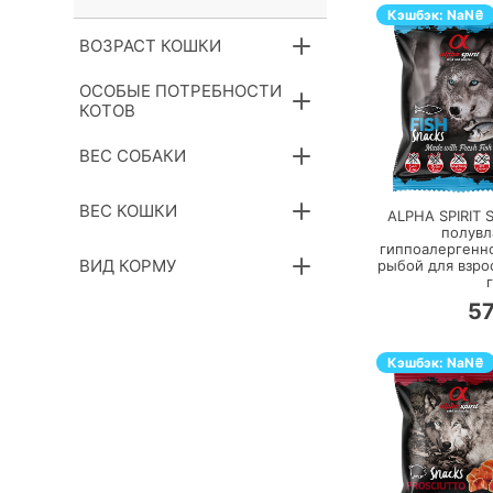
Кэшбэк:
NaN
₴
ВОЗРАСТ КОШКИ
ОСОБЫЕ ПОТРЕБНОСТИ
КОТОВ
ВЕС СОБАКИ
П
ВЕС КОШКИ
ALPHA SPIRIT 
полув
гиппоалергенн
ВИД КОРМУ
рыбой для взро
г
5
Кэшбэк:
NaN
₴