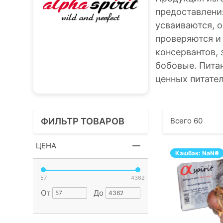
предоставлени
усваиваются, 
проверяются и
консервантов, 
бобовые. Пита
ценных питате
ФИЛЬТР ТОВАРОВ
Всего
60
ЦЕНА
Кэшбэк:
NaN
₴
57
4362
От
До
П