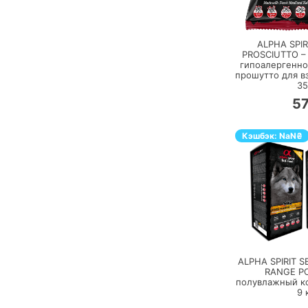
П
ALPHA SPI
PROSCIUTTO –
гипоалергенно
прошутто для в
35
5
Кэшбэк:
NaN
₴
П
ALPHA SPIRIT 
RANGE P
полувлажный ко
9