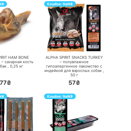
N
₴
Кэшбэк:
NaN
₴
ПЕРЕЙТИ
ПЕРЕЙТИ
IRIT HAM BONE
ALPHA SPIRIT SNACKS TURKEY
– сахарная кость
– полувлажное
бак ,
0,25
кг
гипоалергенное лакомство с
индейкой для взрослых собак ,
50
г
77₴
57₴
N
₴
Кэшбэк:
NaN
₴