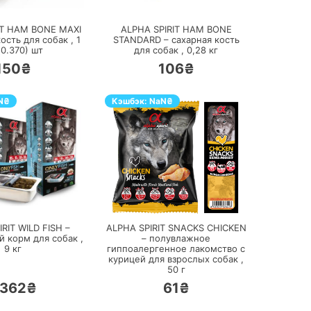
IT HAM BONE MAXI
ALPHA SPIRIT HAM BONE
кость для собак ,
1
STANDARD – сахарная кость
(0.370)
шт
для собак ,
0,28
кг
150₴
106₴
N
₴
Кэшбэк:
NaN
₴
ПЕРЕЙТИ
ПЕРЕЙТИ
RIT WILD FISH –
ALPHA SPIRIT SNACKS CHICKEN
 корм для собак ,
– полувлажное
9
кг
гиппоалергенное лакомство с
курицей для взрослых собак ,
50
г
362₴
61₴