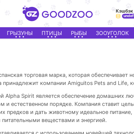
Кэшбэк
undef
ГРЫЗУНЫ
ПТИЦЫ
РЫБЫ
ЗООУГОЛОК
спанская торговая марка, которая обеспечивает 
 принадлежит компании Amiguitos Pets and Life, к
ей Alpha Spirit является обеспечение домашних 
м и естественном порядке. Компания ставит цел
их предков и дать животному идеальное питание,
питательными веществами и энергией.
отавливается с использованием новейшей технол