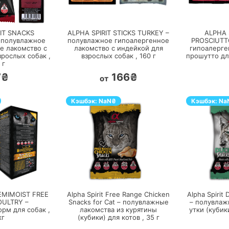
ЕРЕЙТИ
ПЕРЕЙТИ
RIT SNACKS
ALPHA SPIRIT STICKS TURKEY –
ALPHA 
 полувлажное
полувлажное гипоалергенное
PROSCIUTT
е лакомство с
лакомство с индейкой для
гипоалерге
зрослых собак ,
взрослых собак ,
160
г
прошутто дл
г
7₴
166₴
от
Кэшбэк:
NaN
₴
Кэшбэк:
Na
ЕРЕЙТИ
ПЕРЕЙТИ
SEMIMOIST FREE
Alpha Spirit Free Range Chicken
Alpha Spirit 
OULTRY –
Snacks for Cat – полувлажные
– полувлаж
рм для собак ,
лакомства из курятины
утки (кубик
кг
(кубики) для котов ,
35
г