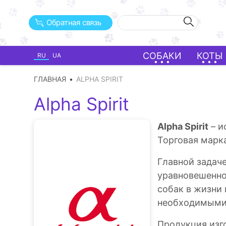
Обратная связь
СОБАКИ
КОТЫ
RU
UA
ГЛАВНАЯ
ALPHA SPIRIT
Alpha Spirit
Alpha Spirit
– и
Торговая марка
Главной задач
уравновешенно
собак в жизни 
необходимыми 
Продукция изг