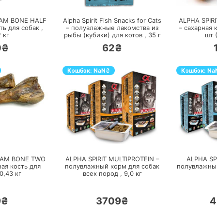
HAM BONE HALF
Alpha Spirit Fish Snacks for Cats
ALPHA SPIR
ть для собак ,
– полувлажные лакомства из
– сахарная 
2
кг
рыбы (кубики) для котов ,
35
г
шт 
0₴
62₴
Кэшбэк:
NaN
₴
Кэшбэк:
Na
ЕРЕЙТИ
ПЕРЕЙТИ
 HAM BONE TWO
ALPHA SPIRIT MULTIPROTEIN –
ALPHA SPI
ая кость для
полувлажный корм для собак
полувлажный
0,43
кг
всех пород ,
9,0
кг
9₴
3709₴
4