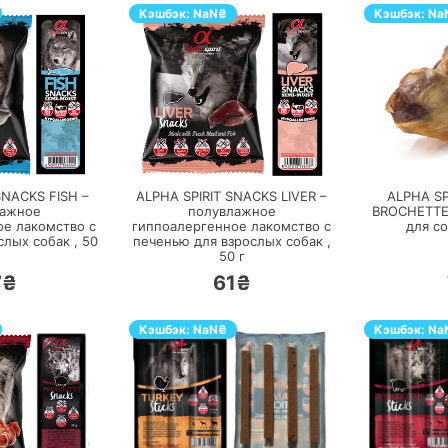
Кэшбэк:
NaN
₴
Кэшбэк:
Na
ЕРЕЙТИ
ПЕРЕЙТИ
SNACKS FISH –
ALPHA SPIRIT SNACKS LIVER –
ALPHA SP
лажное
полувлажное
BROCHETTE 
ое лакомство с
гиппоалергенное лакомство с
для со
слых собак ,
50
печенью для взрослых собак ,
50
г
7₴
61₴
Кэшбэк:
NaN
₴
Кэшбэк:
Na