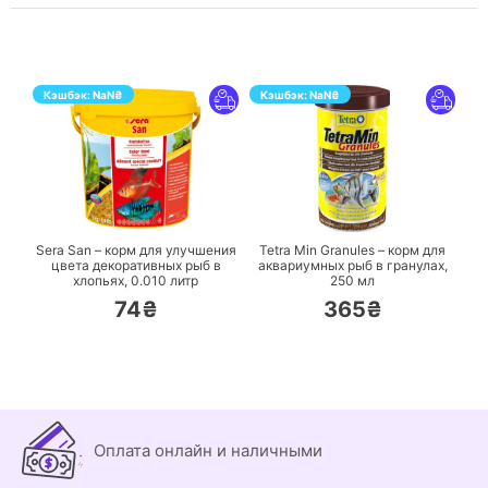
Кэшбэк:
NaN
₴
Кэшбэк:
NaN
₴
ПЕРЕЙТИ
ПЕРЕЙТИ
Sera San – корм для улучшения
Tetra Min Granules – корм для
цвета декоративных рыб в
аквариумных рыб в гранулах,
хлопьях,
0.010 литр
250 мл
74₴
365₴
Оплата онлайн и наличными