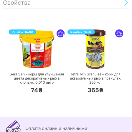
Свойства
Кэшбэк:
NaN
₴
Кэшбэк:
NaN
₴
ПЕРЕЙТИ
ПЕРЕЙТИ
Sera San – корм для улучшения
Tetra Min Granules – корм для
цвета декоративных рыб в
аквариумных рыб в гранулах,
хлопьях,
0.010 литр
250 мл
74₴
365₴
Оплата онлайн и наличными