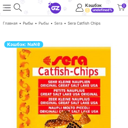
Кэшбэк
0
undefined%
Главная
Рыбы
Рыбы
Sera
Sera Catfish Chips
Кэшбэк:
NaN
₴