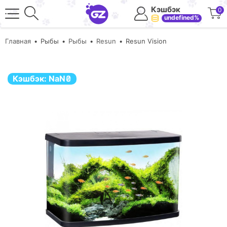
Кэшбэк
0
undefined%
Главная
Рыбы
Рыбы
Resun
Resun Vision
Кэшбэк:
NaN
₴