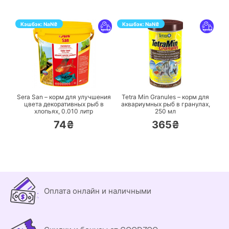
Кэшбэк:
NaN
₴
Кэшбэк:
NaN
₴
ПЕРЕЙТИ
ПЕРЕЙТИ
Sera San – корм для улучшения
Tetra Min Granules – корм для
цвета декоративных рыб в
аквариумных рыб в гранулах,
хлопьях,
0.010 литр
250 мл
74₴
365₴
Оплата онлайн и наличными