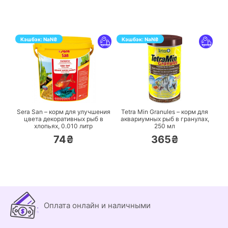
Кэшбэк:
NaN
₴
Кэшбэк:
NaN
₴
ПЕРЕЙТИ
ПЕРЕЙТИ
Sera San – корм для улучшения
Tetra Min Granules – корм для
цвета декоративных рыб в
аквариумных рыб в гранулах,
хлопьях,
0.010 литр
250 мл
74₴
365₴
Оплата онлайн и наличными