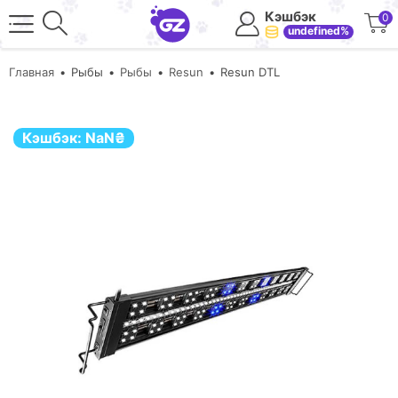
Кэшбэк
0
undefined%
Главная
Рыбы
Рыбы
Resun
Resun DTL
Кэшбэк:
NaN
₴