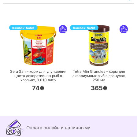
Кэшбэк:
NaN
₴
Кэшбэк:
NaN
₴
ПЕРЕЙТИ
ПЕРЕЙТИ
Sera San – корм для улучшения
Tetra Min Granules – корм для
цвета декоративных рыб в
аквариумных рыб в гранулах,
хлопьях,
0.010 литр
250 мл
74₴
365₴
Оплата онлайн и наличными