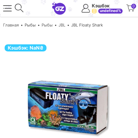
Кэшбэк
0
undefined%
Главная
Рыбы
Рыбы
JBL
JBL Floaty Shark
Кэшбэк:
NaN
₴