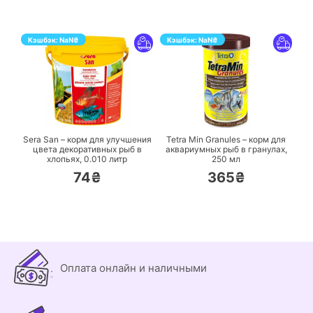
Кэшбэк:
NaN
₴
Кэшбэк:
NaN
₴
ПЕРЕЙТИ
ПЕРЕЙТИ
Sera San – корм для улучшения
Tetra Min Granules – корм для
цвета декоративных рыб в
аквариумных рыб в гранулах,
хлопьях,
0.010 литр
250 мл
74₴
365₴
Оплата онлайн и наличными