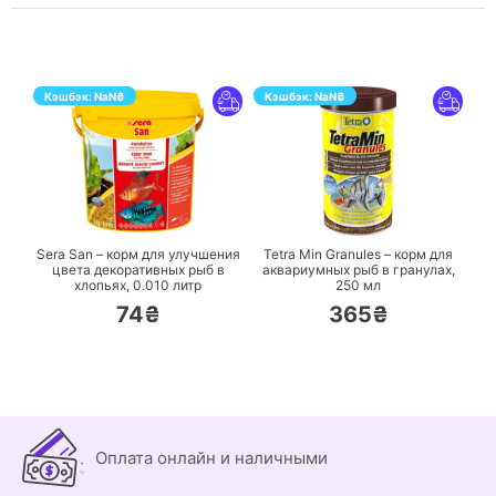
Кэшбэк:
NaN
₴
Кэшбэк:
NaN
₴
ПЕРЕЙТИ
ПЕРЕЙТИ
Sera San – корм для улучшения
Tetra Min Granules – корм для
цвета декоративных рыб в
аквариумных рыб в гранулах,
хлопьях,
0.010 литр
250 мл
74₴
365₴
Оплата онлайн и наличными