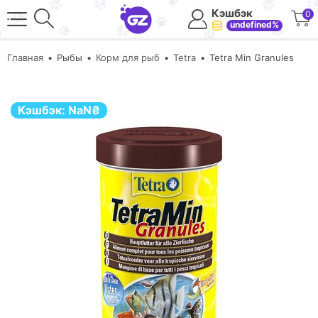
Кэшбэк
0
undefined%
Главная
Рыбы
Корм для рыб
Tetra
Tetra Min Granules
Кэшбэк:
NaN
₴