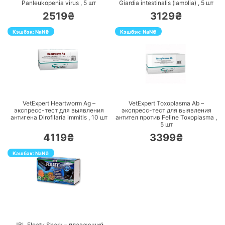
Panleukopenia virus ,
5
шт
Giardia intestinalis (lamblia) ,
5
шт
2519₴
3129₴
Кэшбэк:
NaN
₴
Кэшбэк:
NaN
₴
ПЕРЕЙТИ
ПЕРЕЙТИ
VetExpert Heartworm Ag –
VetExpert Toxoplasma Ab –
экспресс-тест для выявления
экспресс-тест для выявления
антигена Dirofilaria immitis ,
10
шт
антител против Feline Toxoplasma ,
5
шт
4119₴
3399₴
Кэшбэк:
NaN
₴
ПЕРЕЙТИ
JBL Floaty Shark – плавающий