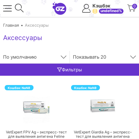
Кэшбэк
0
undefined%
Главная
Аксессуары
Аксессуары
По умолчанию
Показывать
20
Фильтры
Кэшбэк:
NaN
₴
Кэшбэк:
NaN
₴
ПЕРЕЙТИ
ПЕРЕЙТИ
VetExpert FPV Ag – экспресс-тест
VetExpert Giardia Ag – экспресс-
для выявления антигена Feline
тест для выявления антигена