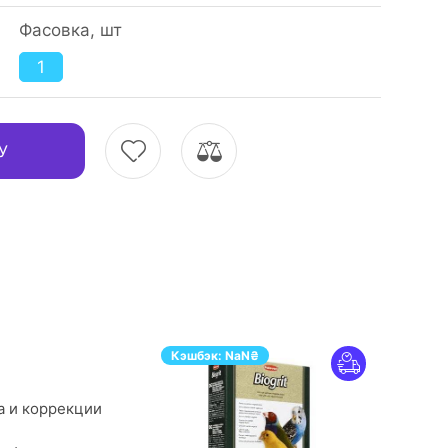
Фасовка, шт
1
У
Кэшбэк:
NaN
₴
а и коррекции