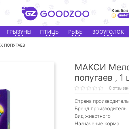
Кэшбэк
undef
ГРЫЗУНЫ
ПТИЦЫ
РЫБЫ
ЗООУГОЛОК
Х ПОПУГАЕВ
МАКСИ Мело
попугаев ,
1 
0 отзыва(
Страна производитель
Бренд производитель
Вид животного
Назначение корма