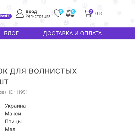
Вход
0
0
0
0 ₴
ined%
Регистрация
БЛОГ
ДОСТАВКА И ОПЛАТА
к для волнистых
шт
ов)
ID: 11951
Украина
Макси
Птицы
Мел