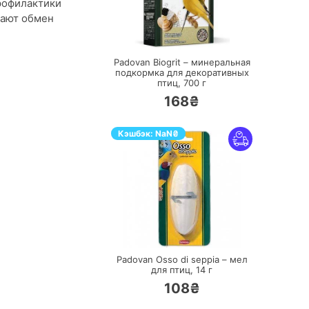
профилактики
шают обмен
ПЕРЕЙТИ
Padovan Biogrit – минеральная
подкормка для декоративных
птиц,
700 г
168₴
Кэшбэк:
NaN
₴
ПЕРЕЙТИ
Padovan Osso di seppia – мел
для птиц,
14 г
108₴