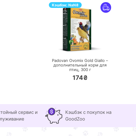
Кэшбэк:
NaN
₴
ПЕРЕЙТИ
Padovan Ovomix Gold Giallo –
дополнительный корм для
птиц,
300 г
174₴
тойный сервис и
Кэшбэк с покупок на
луживание
GoodZoo