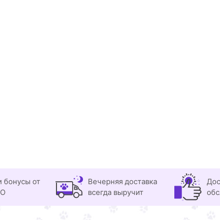
и бонусы от
Вечерняя доставка
Дос
OO
всегда выручит
обс