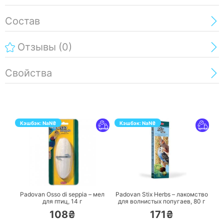
Состав
Отзывы
(0)
Свойства
Кэшбэк:
NaN
₴
Кэшбэк:
NaN
₴
ПЕРЕЙТИ
ПЕРЕЙТИ
Padovan Osso di seppia – мел
Padovan Stix Herbs – лакомство
для птиц,
14 г
для волнистых попугаев,
80 г
108₴
171₴