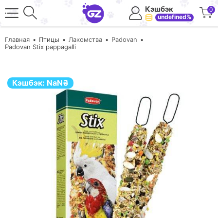
Кэшбэк
0
undefined%
Главная
Птицы
Лакомства
Padovan
Padovan Stix pappagalli
Кэшбэк:
NaN
₴