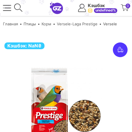
Кэшбэк
0
undefined%
Главная
Птицы
Корм
Versele-Laga Prestige
Versele
Кэшбэк:
NaN
₴