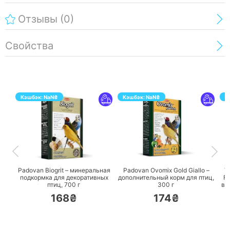
Отзывы
(0)
Свойства
Кэшбэк:
NaN
₴
Кэшбэк:
NaN
₴
К
ПЕРЕЙТИ
ПЕРЕЙТИ
Padovan Biogrit – минеральная
Padovan Ovomix Gold Giallo –
Ve
подкормка для декоративных
дополнительный корм для птиц,
Fi
птиц,
700 г
300 г
вс
168₴
174₴