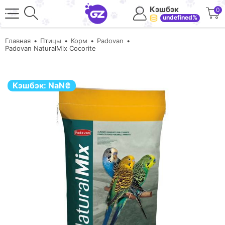
Кэшбэк
0
undefined%
Главная
Птицы
Корм
Padovan
Padovan NaturalMix Сocorite
Кэшбэк:
NaN
₴