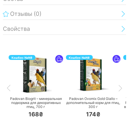
Отзывы
(0)
Свойства
Кэшбэк:
NaN
₴
Кэшбэк:
NaN
₴
К
ПЕРЕЙТИ
ПЕРЕЙТИ
Padovan Biogrit – минеральная
Padovan Ovomix Gold Giallo –
Ve
подкормка для декоративных
дополнительный корм для птиц,
Fi
птиц,
700 г
300 г
вс
168₴
174₴