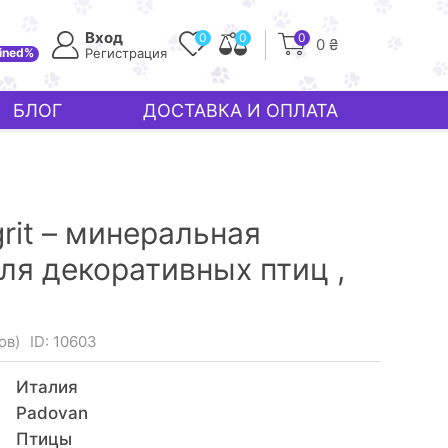
Вход
0
0
0
0 ₴
ined%
Регистрация
БЛОГ
ДОСТАВКА И ОПЛАТА
rit – минеральная
ля декоративных птиц ,
ов)
ID: 10603
Италия
Padovan
Птицы