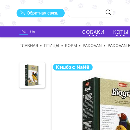
Обратная связь
СОБАКИ
КОТЫ
RU
UA
ГЛАВНАЯ
ПТИЦЫ
КОРМ
PADOVAN
PADOVAN B
Кэшбэк:
NaN
₴