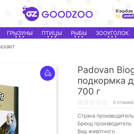
Кэшбэк
undef
ГРЫЗУНЫ
ПТИЦЫ
РЫБЫ
ЗООУГОЛОК
IOGRIT
Padovan Biog
подкормка д
700 г
0 отзыва(
Страна производитель
Бренд производитель
Вид животного