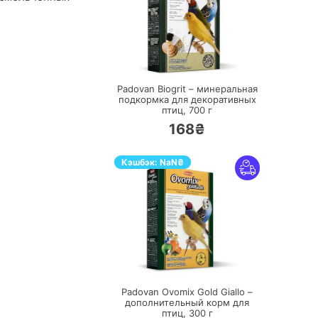
ПЕРЕЙТИ
Padovan Biogrit – минеральная
подкормка для декоративных
птиц,
700 г
168₴
Кэшбэк:
NaN
₴
ПЕРЕЙТИ
Padovan Ovomix Gold Giallo –
дополнительный корм для
птиц,
300 г