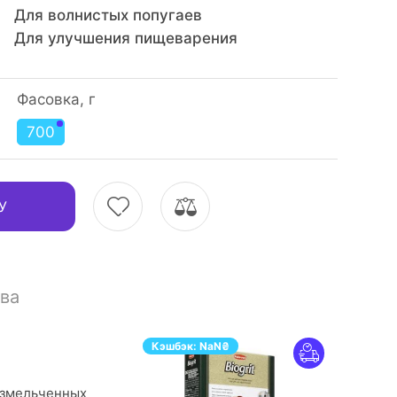
Для волнистых попугаев
,
Для улучшения пищеварения
Фасовка, г
700
У
ва
Кэшбэк:
NaN
₴
измельченных