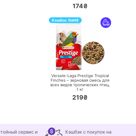
174₴
Кэшбэк:
NaN
₴
ПЕРЕЙТИ
Versele-Laga Prestige Tropical
Finches – зерновая смесь для
всех видов тропических птиц,
1 кг
219₴
тойный сервис и
Кэшбэк с покупок на