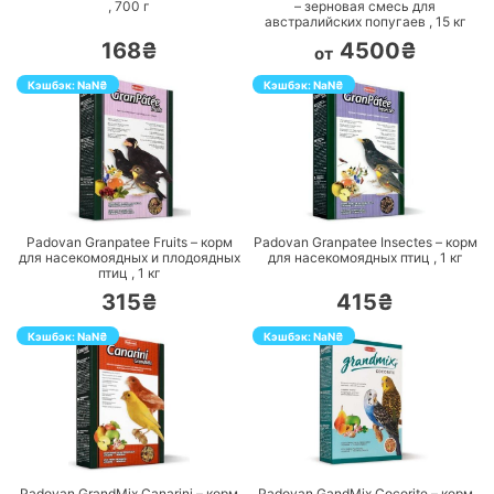
,
700
г
– зерновая смесь для
австралийских попугаев ,
15
кг
168₴
4500₴
от
Кэшбэк:
NaN
₴
Кэшбэк:
NaN
₴
ПЕРЕЙТИ
ПЕРЕЙТИ
Padovan Granpatee Fruits – корм
Padovan Granpatee Insectes – корм
для насекомоядных и плодоядных
для насекомоядных птиц ,
1
кг
птиц ,
1
кг
315₴
415₴
Кэшбэк:
NaN
₴
Кэшбэк:
NaN
₴
ПЕРЕЙТИ
ПЕРЕЙТИ
Padovan GrandMix Сanarini – корм
Padovan GandMix Сocorite – корм