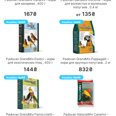
для канареек ,
400
г
для волнистых и маленьких
попугаев ,
0.4
кг
167₴
135₴
от
Кэшбэк:
NaN
₴
Кэшбэк:
NaN
₴
ПЕРЕЙТИ
ПЕРЕЙТИ
Padovan GrandMix Esotici – корм
Padovan GrandMix Pappagalli –
для экзотических птиц ,
400
г
корм для крупных попугаев ,
2
кг
144₴
832₴
Кэшбэк:
NaN
₴
Кэшбэк:
NaN
₴
ПЕРЕЙТИ
ПЕРЕЙТИ
Padovan GrandMix Parrocchetti –
Padovan NaturalMix Canarini –