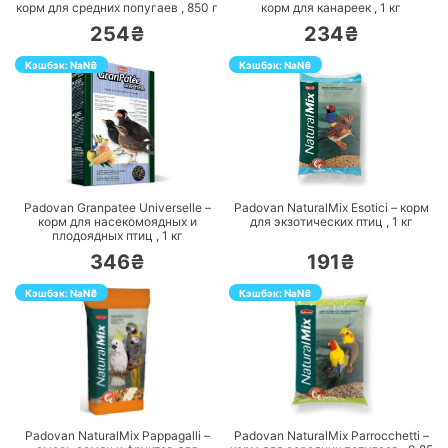
корм для средних попугаев ,
850
г
корм для канареек ,
1
кг
254₴
234₴
Кэшбэк:
NaN
₴
Кэшбэк:
NaN
₴
ПЕРЕЙТИ
ПЕРЕЙТИ
Padovan Granpatee Universelle –
Padovan NaturalMix Еsotici – корм
корм для насекомоядных и
для экзотических птиц ,
1
кг
плодоядных птиц ,
1
кг
346₴
191₴
Кэшбэк:
NaN
₴
Кэшбэк:
NaN
₴
ПЕРЕЙТИ
ПЕРЕЙТИ
Padovan NaturalMix Pappagalli –
Padovan NaturalMix Parrocchetti –