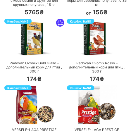
смесь семян и фруктов для
корм для середних попугаев ,
0.85
крупных попугаев ,
18
кг
кг
5765₴
156₴
от
Кэшбэк:
NaN
₴
Кэшбэк:
NaN
₴
ПЕРЕЙТИ
ПЕРЕЙТИ
Padovan Ovomix Gold Giallo –
Padovan Ovomix Rosso –
дополнительный корм для птиц ,
дополнительный корм для птиц ,
300
г
300
г
174₴
174₴
Кэшбэк:
NaN
₴
Кэшбэк:
NaN
₴
ПЕРЕЙТИ
ПЕРЕЙТИ
VERSELE-LAGA PRESTIGE
VERSELE-LAGA PRESTIGE