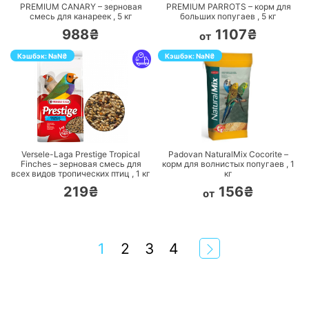
PREMIUM CANARY – зерновая
PREMIUM PARROTS – корм для
смесь для канареек ,
5
кг
больших попугаев ,
5
кг
988₴
1107₴
от
Кэшбэк:
NaN
₴
Кэшбэк:
NaN
₴
ПЕРЕЙТИ
ПЕРЕЙТИ
Versele-Laga Prestige Tropical
Padovan NaturalMix Сocorite –
Finches – зерновая смесь для
корм для волнистых попугаев ,
1
всех видов тропических птиц ,
1
кг
кг
219₴
156₴
от
1
2
3
4