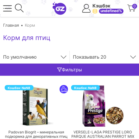
Кэшбэк
0
undefined%
Главная
Корм
Корм для птиц
По умолчанию
Показывать
20
Фильтры
Кэшбэк:
NaN
₴
Кэшбэк:
NaN
₴
ПЕРЕЙТИ
ПЕРЕЙТИ
Padovan Biogrit – минеральная
VERSELE-LAGA PRESTIGE LORO
подкормка для декоративных птиц
PARQUE AUSTRALIAN PARROT MIX