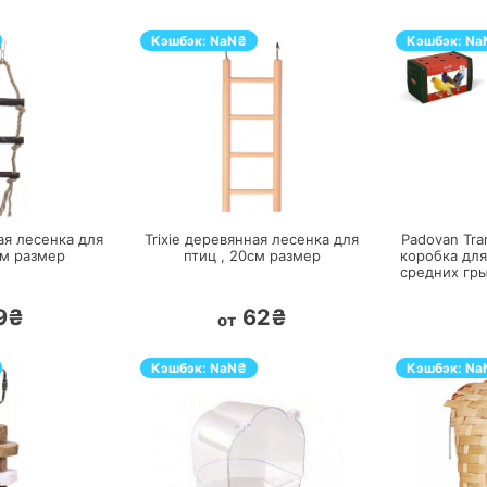
Кэшбэк:
NaN
₴
Кэшбэк:
Na
ЕРЕЙТИ
ПЕРЕЙТИ
ая лесенка для
Trixie деревянная лесенка для
Padovan Tran
см
размер
птиц ,
20см
размер
коробка дл
средних гры
9₴
62₴
от
Кэшбэк:
NaN
₴
Кэшбэк:
Na