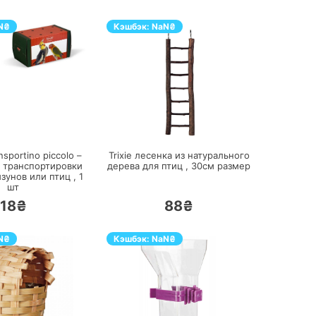
N
₴
Кэшбэк:
NaN
₴
ПЕРЕЙТИ
ПЕРЕЙТИ
sportino piccolo –
Trixie лесенка из натурального
я транспортировки
дерева для птиц ,
30см
размер
зунов или птиц ,
1
шт
18₴
88₴
N
₴
Кэшбэк:
NaN
₴