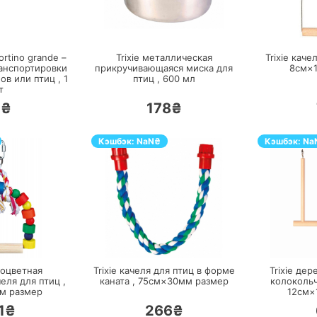
ЕРЕЙТИ
ПЕРЕЙТИ
rtino grande –
Trixie металлическая
Trixie каче
ранспортировки
прикручивающаяся миска для
8см×
ов или птиц ,
1
птиц ,
600
мл
т
1₴
178₴
Кэшбэк:
NaN
₴
Кэшбэк:
Na
ЕРЕЙТИ
ПЕРЕЙТИ
ноцветная
Trixie качеля для птиц в форме
Trixie дер
еля для птиц ,
каната ,
75см×30мм
размер
колокольч
см
размер
12см×
1₴
266₴