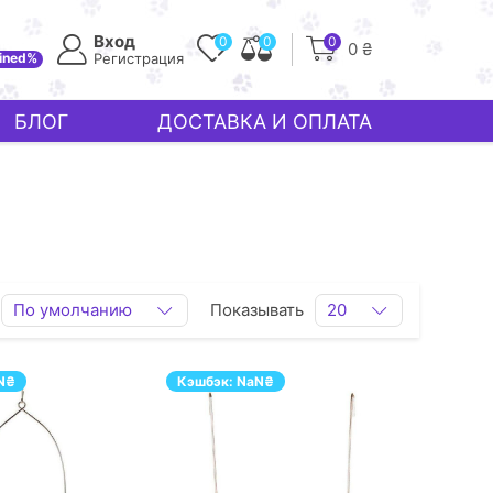
Вход
0
0
0
0 ₴
ined%
Регистрация
БЛОГ
ДОСТАВКА И ОПЛАТА
По умолчанию
Показывать
20
N
₴
Кэшбэк:
NaN
₴