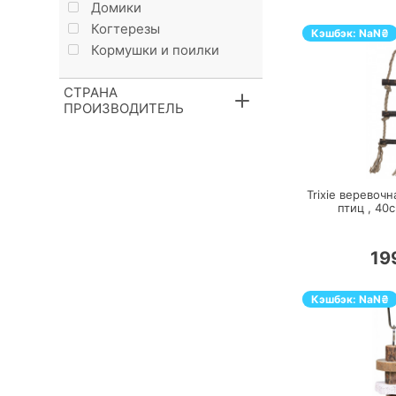
Домики
Когтерезы
Кэшбэк:
NaN
₴
Кормушки и поилки
СТРАНА
ПРОИЗВОДИТЕЛЬ
П
Trixie веревочн
птиц ,
40
19
Кэшбэк:
NaN
₴