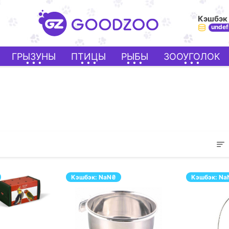
Кэшбэк
undef
ГРЫЗУНЫ
ПТИЦЫ
РЫБЫ
ЗООУГОЛОК
Кэшбэк:
NaN
₴
Кэшбэк:
Na