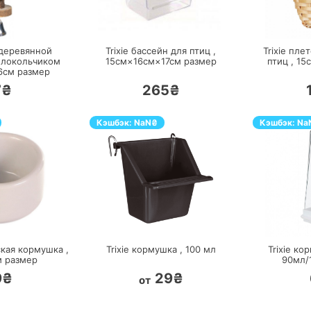
ЕРЕЙТИ
ПЕРЕЙТИ
 деревянной
Trixie бассейн для птиц ,
Trixie пле
олокольчиком
15см×16см×17см
размер
птиц ,
15
6см
размер
7₴
265₴
Кэшбэк:
NaN
₴
Кэшбэк:
Na
ЕРЕЙТИ
ПЕРЕЙТИ
ская кормушка ,
Trixie кормушка ,
100
мл
Trixie ко
м
размер
90мл/
9₴
29₴
от