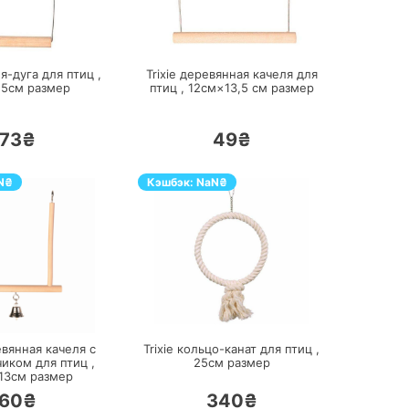
ПЕРЕЙТИ
ПЕРЕЙТИ
ля-дуга для птиц ,
Trixie деревянная качеля для
15см
размер
птиц ,
12см×13,5 см
размер
73₴
49₴
N
₴
Кэшбэк:
NaN
₴
ПЕРЕЙТИ
ПЕРЕЙТИ
евянная качеля с
Trixie кольцо-канат для птиц ,
иком для птиц ,
25см
размер
13см
размер
60₴
340₴