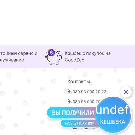
тойный сервис и
Кэшбэк с покупок на
луживание
GoodZoo
Контакты
380 93 900 20 23
380 95 900 20 23
undef
info@goodzoo.com.ua