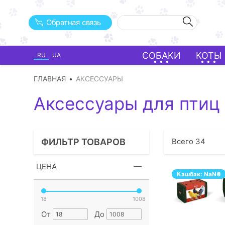
Обратная связь
СОБАКИ
КОТЫ
RU
UA
ГЛАВНАЯ
АКСЕССУАРЫ
Аксессуары для птиц
ФИЛЬТР ТОВАРОВ
Всего
34
ЦЕНА
Кэшбэк:
NaN
₴
18
1008
От
До