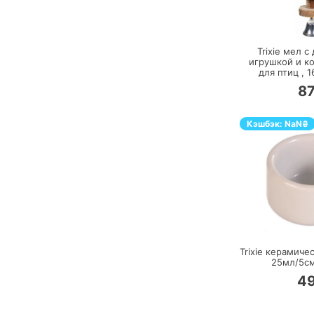
П
Trixie мел с
игрушкой и к
для птиц ,
1
8
Кэшбэк:
NaN
₴
П
Trixie керамиче
25мл/5с
4