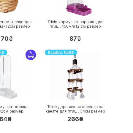
ПЕРЕЙТИ
ПЕРЕЙТИ
теное гнездо для
Trixie кормушка-воронка для
см×12см
размер
птиц ,
150мл/12 см
размер
170₴
87₴
N
₴
Кэшбэк:
NaN
₴
ПЕРЕЙТИ
ПЕРЕЙТИ
рмушка-поилка ,
Trixie деревянная лесенка на
12см
размер
канате для птиц ,
34см
размер
64₴
266₴