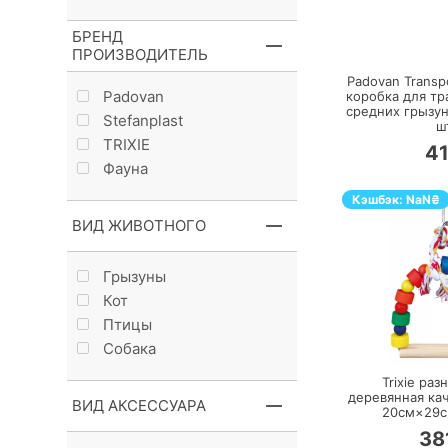
БРЕНД
П
ПРОИЗВОДИТЕЛЬ
Padovan Transpo
Padovan
коробка для т
средних грызун
Stefanplast
ш
TRIXIE
4
Фауна
Кэшбэк:
NaN
₴
ВИД ЖИВОТНОГО
Грызуны
Кот
Птицы
П
Собака
Trixie раз
деревянная кач
ВИД АКСЕССУАРА
20см×29
38