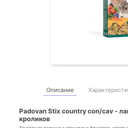
Описание
Характеристи
Padovan Stix country con/cav - 
кроликов
Хрустящие палочки с овощами и фруктами, которы