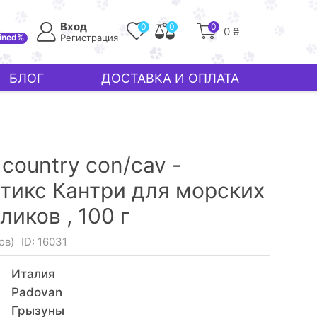
Вход
0
0
0
0 ₴
ined%
Регистрация
БЛОГ
ДОСТАВКА И ОПЛАТА
 country con/cav -
тикс Кантри для морских
ликов ,
100 г
ов)
ID: 16031
Италия
Padovan
Грызуны