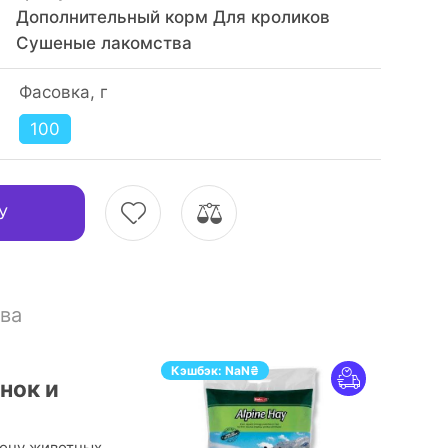
Дополнительный корм Для кроликов
Сушеные лакомства
Фасовка, г
100
У
ва
Кэшбэк:
NaN
₴
нок и
ону животных.