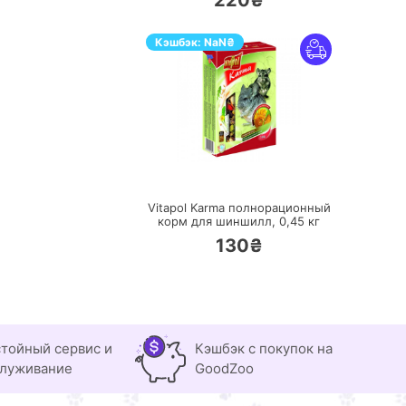
220₴
Кэшбэк:
NaN
₴
ПЕРЕЙТИ
Vitapol Karma полнорационный
корм для шиншилл,
0,45 кг
130₴
тойный сервис и
Кэшбэк с покупок на
луживание
GoodZoo