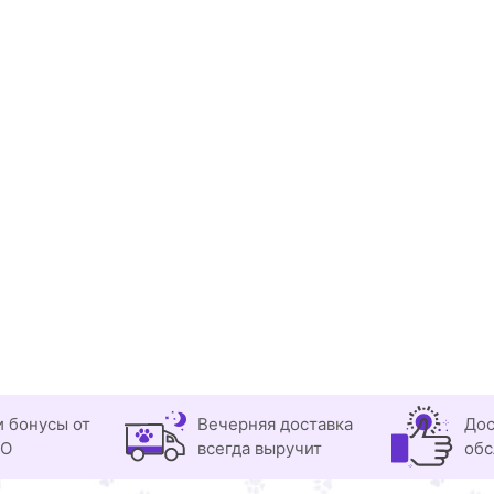
и бонусы от
Вечерняя доставка
Дос
OO
всегда выручит
обс