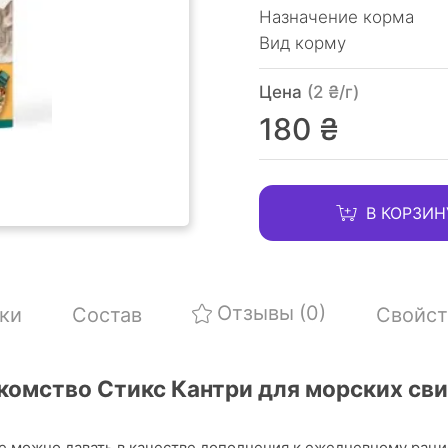
Назначение корма
Вид корму
Цена
(2 ₴/г)
180 ₴
В КОРЗИН
Отзывы
(0)
ки
Состав
Свойст
лакомство Стикс Кантри для морских сви
е можно давать в качестве дополнения к ежедневному раци