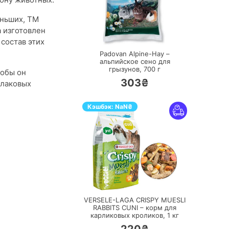
еньших, ТМ
 изготовлен
ПЕРЕЙТИ
состав этих
Padovan Alpine-Hay –
альпийское сено для
грызунов,
700 г
тобы он
303₴
злаковых
Кэшбэк:
NaN
₴
ПЕРЕЙТИ
VERSELE-LAGA CRISPY MUESLI
RABBITS CUNI – корм для
карликовых кроликов,
1 кг