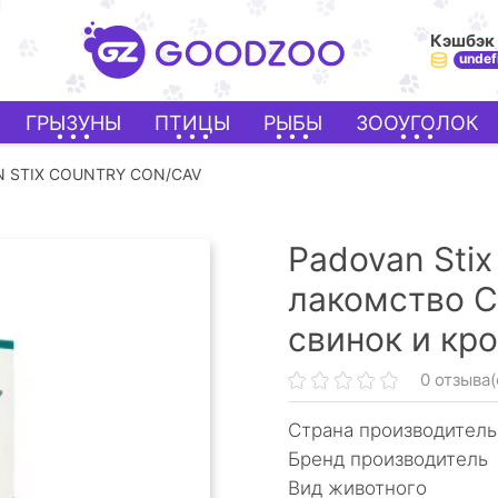
Кэшбэк
undef
ГРЫЗУНЫ
ПТИЦЫ
РЫБЫ
ЗООУГОЛОК
 STIX COUNTRY CON/CAV
Padovan Stix
лакомство С
свинок и кро
0 отзыва(
Страна производитель
Бренд производитель
Вид животного