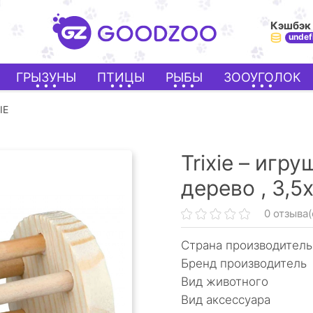
Кэшбэк
undef
ГРЫЗУНЫ
ПТИЦЫ
РЫБЫ
ЗООУГОЛОК
IE
Trixie – игр
дерево ,
3,5
0 отзыва(
Страна производитель
Бренд производитель
Вид животного
Вид аксессуара