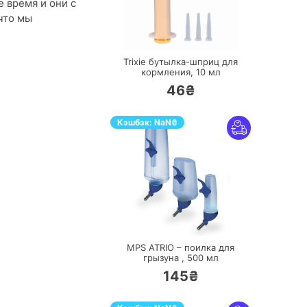
 время и они с
что мы
ПЕРЕЙТИ
Trixie бутылка-шприц для
кормления,
10 мл
46₴
Кэшбэк:
NaN
₴
ПЕРЕЙТИ
MPS ATRIO – поилка для
грызуна ,
500 мл
145₴