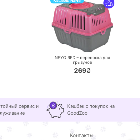
Кэшбэк:
NaN
₴
ПЕРЕЙТИ
NEYO RED – переноска для
грызунов
269₴
тойный сервис и
Кэшбэк с покупок на
луживание
GoodZoo
Контакты