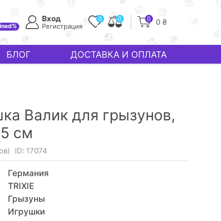
Вход
0
0
0
0 ₴
ined%
Регистрация
БЛОГ
ДОСТАВКА И ОПЛАТА
ушка Валик для грызунов,
х5 см
ов)
ID: 17074
Германия
TRIXIE
Грызуны
Игрушки