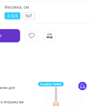
Фасовка, см
3,5х5
5х7
У
Кэшбэк:
NaN
₴
алик для
ту игрушку вы