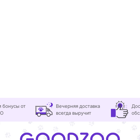
и бонусы от
Вечерняя доставка
Дос
OO
всегда выручит
обс