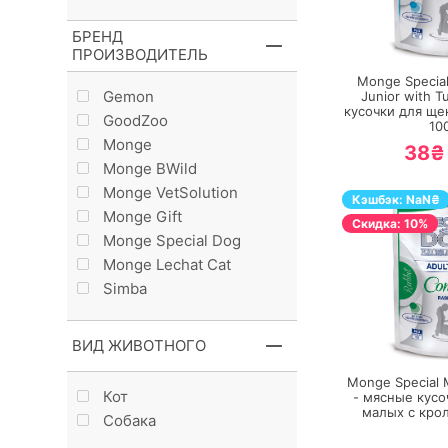
БРЕНД
П
ПРОИЗВОДИТЕЛЬ
Monge Specia
Gemon
Junior with T
кусочки для щен
GoodZoo
10
Monge
38₴
Monge BWild
Monge VetSolution
Кэшбэк:
NaN
₴
Monge Gift
Cкидка: 10%
Monge Special Dog
Monge Lechat Cat
Simba
П
ВИД ЖИВОТНОГО
Monge Special M
Кот
- мясные кусо
малых с кро
Собака