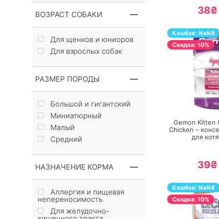
38₴
ВОЗРАСТ СОБАКИ
Кэшбэк:
NaN
₴
Для щенков и юниоров
Cкидка: 10%
Для взрослых собак
РАЗМЕР ПОРОДЫ
П
Большой и гигантский
Миниатюрный
Gemon Kitten 
Малый
Chicken – конс
для котя
Средний
39₴
НАЗНАЧЕНИЕ КОРМА
Кэшбэк:
NaN
₴
Аллергия и пищевая
непереносимость
Cкидка: 10%
Для желудочно-
кишечного тракта