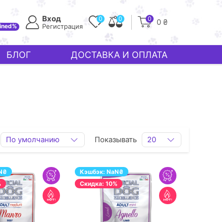
Вход
0
0
0
0 ₴
ined%
Регистрация
БЛОГ
ДОСТАВКА И ОПЛАТА
По умолчанию
Показывать
20
N
₴
Кэшбэк:
NaN
₴
%
Cкидка: 10%