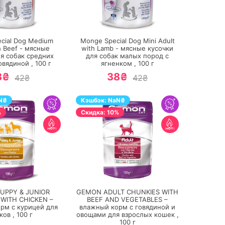
ПЕРЕЙТИ
ПЕРЕЙТИ
cial Dog Medium
Monge Special Dog Mini Adult
h Beef - мясные
with Lamb - мясные кусочки
ля собак средних
для собак малых пород с
овядиной ,
100
г
ягненком ,
100
г
8₴
38₴
42₴
42₴
N
₴
Кэшбэк:
NaN
₴
%
Cкидка: 10%
ПЕРЕЙТИ
ПЕРЕЙТИ
UPPY & JUNIOR
GEMON ADULT CHUNKIES WITH
WITH CHICKEN –
BEEF AND VEGETABLES –
рм с курицей для
влажный корм с говядиной и
ков ,
100
г
овощами для взрослых кошек ,
100
г