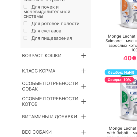
Для почек и
мочевыделительной
сиcтемы
П
Для ротовой полости
Для суставов
Monge Lechat C
Для пищеварения
Salmone - мясн
взрослых кото
10
ВОЗРАСТ КОШКИ
40₴
КЛАСС КОРМА
Кэшбэк:
NaN
₴
Cкидка: 10%
ОСОБЫЕ ПОТРЕБНОСТИ
СОБАК
ОСОБЫЕ ПОТРЕБНОСТИ
КОТОВ
П
ВИТАМИНЫ И ДОБАВКИ
Monge Lechat C
ВЕС СОБАКИ
with Rabbit - 