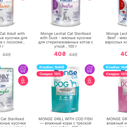
ЕРЕЙТИ
ПЕРЕЙТИ
at Adult with
Monge Lechat Cat Sterilised
Monge Lech
ые кусочки для
with Duck - мясные кусочки
Beef - мя
в с лососем ,
для стерилизованных котов с
взрослых ко
0
г
уткой ,
100
г
40₴
4
44₴
44₴
Кэшбэк:
NaN
₴
Кэшбэк:
Na
Cкидка: 10%
Cкидка: 10
ЕРЕЙТИ
ПЕРЕЙТИ
at Sterilised
MONGE GRILL WITH COD FISH
MONGE GRI
мясные кусочки
— влажный корм с треской
влажный к