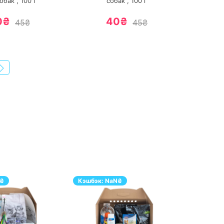
обак ,
100
г
собак ,
100
г
0₴
40₴
45₴
45₴
₴
Кэшбэк:
NaN
₴
Кэшбэк