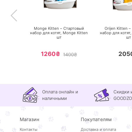
ПЕРЕЙТИ
ПЕ
И
в,
1 шт
Monge Kitten – Стартовый
Orijen Kitten 
набор для котят,
Monge Kitten
набор для котят
шт
шт
1260₴
205
1400₴
Оплата онлайн и
Скидки 
наличными
GOODZ
Магазин
Покупателям
Контакты
Доставка и оплата