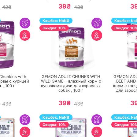
39₴
3
42₴
43₴
Кэшбэк:
NaN
₴
Кэшбэк:
Na
Cкидка: 10%
Cкидка: 10
ЕРЕЙТИ
ПЕРЕЙТИ
Chunkies with
GEMON ADULT CHUNKS WITH
GEMON ADU
ервы с курицей
WILD GAME – влажный корм с
BEEF AND
т ,
100
г
кусочками дичи для взрослых
корм с гов
собак ,
100
г
для взрос
39₴
3
43₴
43₴
Кэшбэк:
NaN
₴
Кэшбэк:
Na
Cкидка: 10%
Cкидка: 10