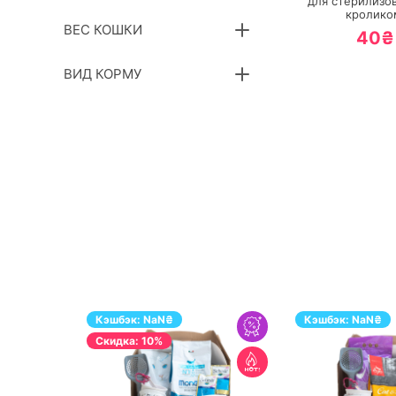
для стерилизо
кролико
ВЕС КОШКИ
40₴
ВИД КОРМУ
Кэшбэк:
NaN
₴
Кэшбэк:
NaN
₴
Cкидка: 10%