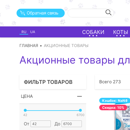
Обратная связь
СОБАКИ
КОТЫ
RU
UA
ГЛАВНАЯ
АКЦИОННЫЕ ТОВАРЫ
Акционные товары д
ФИЛЬТР ТОВАРОВ
Всего
273
ЦЕНА
Кэшбэк:
NaN
₴
Cкидка: 10%
42
6700
От
До