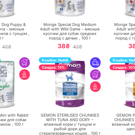
ЕРЕЙТИ
ПЕРЕЙТИ
l Dog Puppy &
Monge Special Dog Medium
Monge Spe
una - мясные
Adult with Wild Game - мясные
Adult wit
ков с тунцом ,
кусочки для собак средних
кусочки д
0
г
пород с дичью ,
100
г
пород с г
38₴
3
42₴
42₴
Кэшбэк:
NaN
₴
Кэшбэк:
Na
Cкидка: 10%
Cкидка: 10
ЕРЕЙТИ
ПЕРЕЙТИ
ini with Rabbit
GEMON STERILISED CHUNKIES
GEMON P
чки для собак
WITH TUNA AND DORY –
CHUNKIES 
ликом ,
100
г
влажный корм с тунцом и
влажный ко
рыбой дори для
щен
стерилизованных кошек ,
100
г