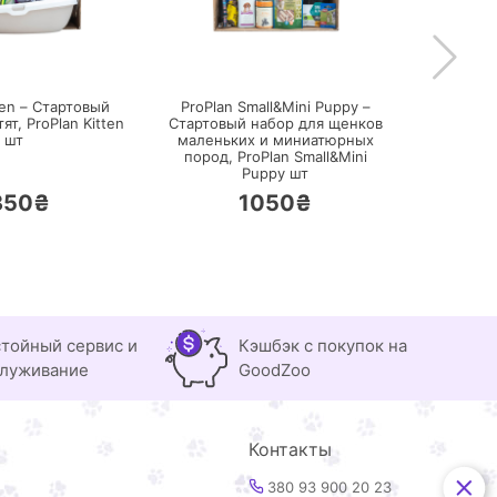
ПЕРЕЙТИ
ПЕРЕЙТИ
Acana
ten – Стартовый
ProPlan Small&Mini Puppy –
Старто
тят,
ProPlan Kitten
Стартовый набор для щенков
маленьк
шт
маленьких и миниатюрных
пород,
ProPlan Small&Mini
Puppy шт
350₴
1050₴
тойный сервис и
Кэшбэк с покупок на
луживание
GoodZoo
Контакты
380 93 900 20 23