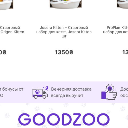
РЕЙТИ
ПЕРЕЙТИ
– Стартовый
Josera Kitten – Стартовый
ProPlan Kit
,
Origen Kitten
набор для котят,
Josera Kitten
набор для ко
шт
0₴
1350₴
1
и бонусы от
Вечерняя доставка
Дос
OO
всегда выручит
обс