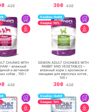
9₴
39₴
43₴
43₴
N
₴
Кэшбэк:
NaN
₴
%
Cкидка: 10%
ПЕРЕЙТИ
ПЕРЕЙТИ
LT CHUNKS WITH
GEMON ADULT CHUNKIES WITH
 HAM – влажный
RABBIT AND VEGETABLES –
ядиной и ветчиной
влажный корм с кроликом и
лых собак ,
100
г
овощами для взрослых котов ,
100
г
9₴
39₴
43₴
43₴
N
₴
Кэшбэк:
NaN
₴
%
Cкидка: 10%