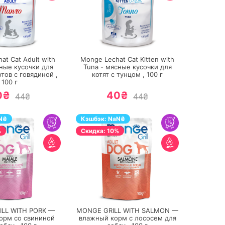
ПЕРЕЙТИ
ПЕРЕЙТИ
at Cat Adult with
Monge Lechat Cat Kitten with
сные кусочки для
Tuna - мясные кусочки для
тов с говядиной ,
котят с тунцом ,
100
г
100
г
0₴
40₴
44₴
44₴
N
₴
Кэшбэк:
NaN
₴
%
Cкидка: 10%
ПЕРЕЙТИ
ПЕРЕЙТИ
LL WITH PORK —
MONGE GRILL WITH SALMON —
орм со свининой
влажный корм с лососем для