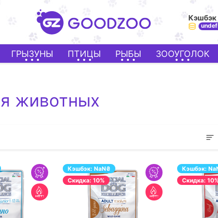
Кэшбэк
undef
ГРЫЗУНЫ
ПТИЦЫ
РЫБЫ
ЗООУГОЛОК
ля животных
Кэшбэк:
NaN
₴
Кэшбэк:
Na
Cкидка: 10%
Cкидка: 10