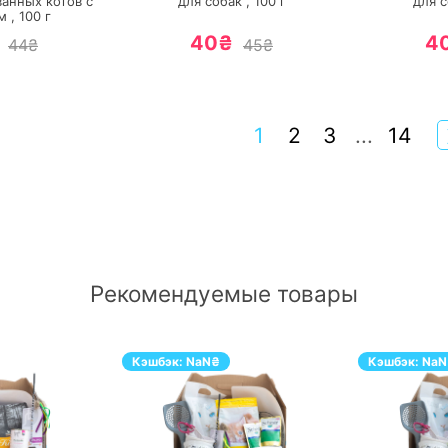
ванных котов с
для собак ,
100
г
для с
м ,
100
г
40₴
4
44₴
45₴
1
2
3
...
14
Рекомендуемые товары
Кэшбэк:
NaN
₴
Кэшбэк:
NaN